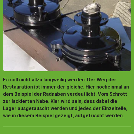
Es soll nicht allzu langweilig werden. Der Weg der
Restauration ist immer der gleiche. Hier nocheinmal an
dem Beispiel der Radnaben verdeutlicht. Vom Schrott
zur lackierten Nabe. Klar wird sein, dass dabei die
Lager ausgetauscht werden und jedes der Einzelteile,
wie in diesem Beispiel gezeigt, aufgefrischt werden.