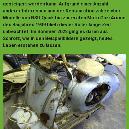
gesteigert werden kann. Aufgrund einer Anzahl
anderer Interessen und der Restauration zahlreicher
Modelle von NSU Quick bis zur ersten Moto Guzi Arione
des Baujahres 1939 blieb dieser Roller lange Zeit
unbeachtet. Im Sommer 2022 ging es daran aus
Schrott, wie in den Beispielbildern gezeigt, neues
Leben erstehen zu lassen.