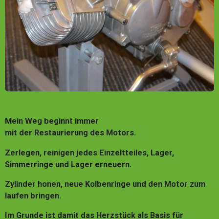
Mein Weg beginnt immer
mit der Restaurierung des Motors.
Zerlegen, reinigen jedes Einzeltteiles, Lager,
Simmerringe und Lager erneuern.
Zylinder honen, neue Kolbenringe und den Motor zum
laufen bringen.
Im Grunde ist damit das Herzstück als Basis für