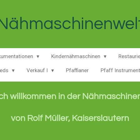
Nähmaschinenwel
kumentationen
Kindernähmaschinen
Restauri
peds
Verkauf I
Pfaffianer
Pfaff Instrumen
ich willkommen in der Nähmaschine
von Rolf Müller, Kaiserslautern