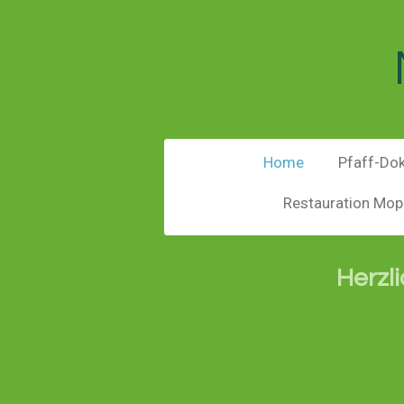
Zum
Hauptinhalt
springen
Home
Pfaff-Do
Restauration Mo
Herzl