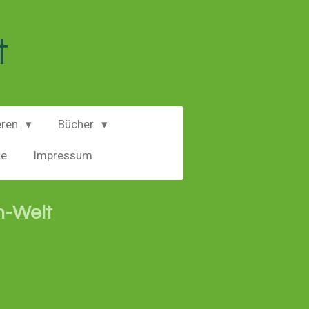
t
eren
Bücher
te
Impressum
n-Welt